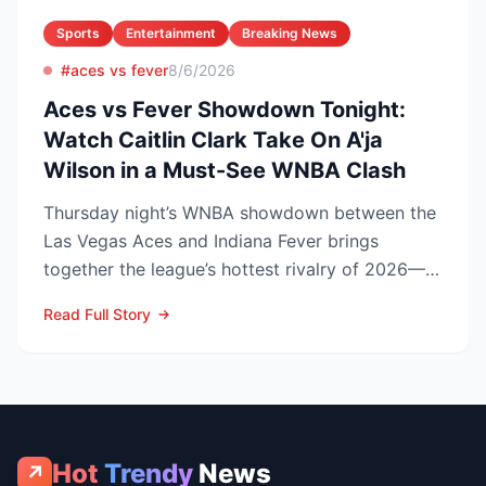
Sports
Entertainment
Breaking News
#aces vs fever
8/6/2026
Aces vs Fever Showdown Tonight:
Watch Caitlin Clark Take On A'ja
Wilson in a Must-See WNBA Clash
Thursday night’s WNBA showdown between the
Las Vegas Aces and Indiana Fever brings
together the league’s hottest rivalry of 2026—
and the stakes keep r...
Read Full Story
Hot
Trendy
News
↗