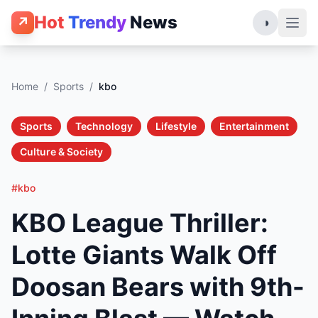
Hot
Trendy
News
↗
◑
Home
/
Sports
/
kbo
Sports
Technology
Lifestyle
Entertainment
Culture & Society
#kbo
KBO League Thriller:
Lotte Giants Walk Off
Doosan Bears with 9th-