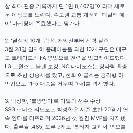
상 최다 관중 기록까지 단 1만 8,407명”이라며 새로
운 이정표를 노린다. 수도권 교통 개선과 ‘패밀리 데
이’ 마케팅이 주효했다는 평가다.
2. ‘열정의 10개 구단’…개막전부터 전력 질주
3월 28일 일제히 플레이볼을 외친 10개 구단은 대규
모 트레이드와 FA 영입으로 전력을 업그레이드했다.
LG 트윈스는 불펜 보강, NC 다이노스는 장타력 확충
으로 초반 상승세를 탔고, 한화 이글스는 공격형 라
인업으로 11–5 대승을 거두며 파워를 과시했다.
3. 박성한, ‘불방망이’로 이달의 선수 수상
SSG 랜더스 리드오프 박성한은 시즌 초반 20경기 연
속 안타를 터뜨리며 2026년 첫 월간 MVP를 차지했
다. 출루율 .485, 도루 9개로 ‘톱타자 교과서’ 면모를