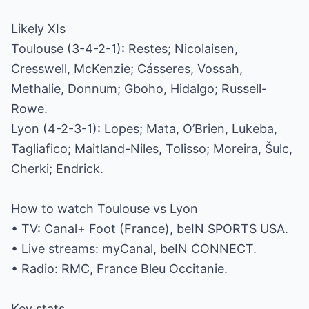
Likely XIs
Toulouse (3-4-2-1): Restes; Nicolaisen,
Cresswell, McKenzie; Cásseres, Vossah,
Methalie, Donnum; Gboho, Hidalgo; Russell-
Rowe.
Lyon (4-2-3-1): Lopes; Mata, O’Brien, Lukeba,
Tagliafico; Maitland-Niles, Tolisso; Moreira, Šulc,
Cherki; Endrick.
How to watch Toulouse vs Lyon
• TV: Canal+ Foot (France), beIN SPORTS USA.
• Live streams: myCanal, beIN CONNECT.
• Radio: RMC, France Bleu Occitanie.
Key stats