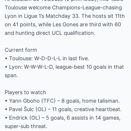
Toulouse welcome Champions-League-chasing
Lyon in Ligue 1’s Matchday 33. The hosts sit 11th
on 41 points, while Les Gones are third with 60
and hunting direct UCL qualification.
Current form
• Toulouse: W-D-D-L-L in last five.
• Lyon: W-W-W-L-D, league-best 10 goals in that
span.
Players to watch
• Yann Gboho (TFC) – 8 goals, home talisman.
• Pavel Šulc (OL) – 11 goals, creative heartbeat.
• Endrick (OL) – 5 goals, 6 assists in 14 games,
super-sub threat.