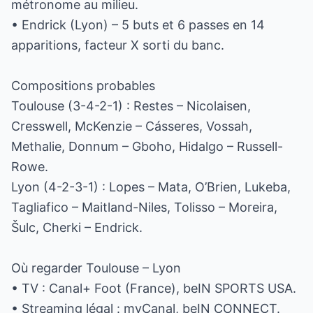
métronome au milieu.
• Endrick (Lyon) – 5 buts et 6 passes en 14
apparitions, facteur X sorti du banc.
Compositions probables
Toulouse (3-4-2-1) : Restes – Nicolaisen,
Cresswell, McKenzie – Cásseres, Vossah,
Methalie, Donnum – Gboho, Hidalgo – Russell-
Rowe.
Lyon (4-2-3-1) : Lopes – Mata, O’Brien, Lukeba,
Tagliafico – Maitland-Niles, Tolisso – Moreira,
Šulc, Cherki – Endrick.
Où regarder Toulouse – Lyon
• TV : Canal+ Foot (France), beIN SPORTS USA.
• Streaming légal : myCanal, beIN CONNECT.