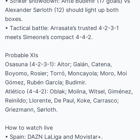
• Striker showdown: Ante Budimir (17 goals) vs
Alexander Sørloth (12) should light up both
boxes.
• Tactical battle: Arrasate’s trusted 4-2-3-1
meets Simeone’s compact 4-4-2.
Probable XIs
Osasuna (4-2-3-1): Aitor; Galán, Catena,
Boyomo, Rosier; Torró, Moncayola; Moro, Moi
Gómez, Rubén García; Budimir.
Atlético (4-4-2): Oblak; Molina, Witsel, Giménez,
Reinildo; Llorente, De Paul, Koke, Carrasco;
Griezmann, Sørloth.
How to watch live
• Spain: DAZN LaLiga and Movistar+.