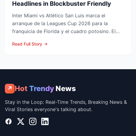
Headlines in Blockbuster Friendly
Inter Miami vs Atlético San Luis marca el
arranque de la Leagues Cup 2026 para la
franquicia de Florida y el cuadro potosino. El
choque se juega este ...
Read Full Story
Hot
Trendy
News
↗
Stay in the Loop: Real-Time Trends, Breaking News &
Viral Stories everyone's talking about.
Facebook
X
Instagram
LinkedIn