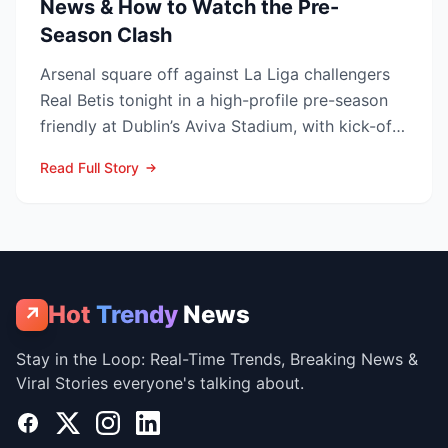
News & How to Watch the Pre-
Season Clash
Arsenal square off against La Liga challengers
Real Betis tonight in a high-profile pre-season
friendly at Dublin’s Aviva Stadium, with kick-off
now c...
Read Full Story
Hot
Trendy
News
↗
Stay in the Loop: Real-Time Trends, Breaking News &
Viral Stories everyone's talking about.
Facebook
X
Instagram
LinkedIn