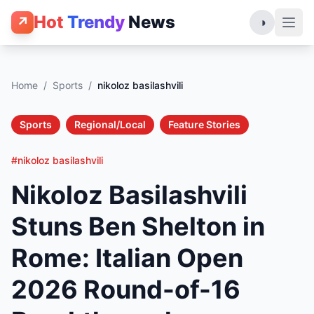
Hot
Trendy
News
↗
◑
Home
/
Sports
/
nikoloz basilashvili
Sports
Regional/Local
Feature Stories
#nikoloz basilashvili
Nikoloz Basilashvili
Stuns Ben Shelton in
Rome: Italian Open
2026 Round-of-16