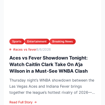
Sports
Entertainment
Breaking News
#aces vs fever
8/6/2026
Aces vs Fever Showdown Tonight:
Watch Caitlin Clark Take On A'ja
Wilson in a Must-See WNBA Clash
Thursday night’s WNBA showdown between the
Las Vegas Aces and Indiana Fever brings
together the league’s hottest rivalry of 2026—
and the stakes keep r...
Read Full Story