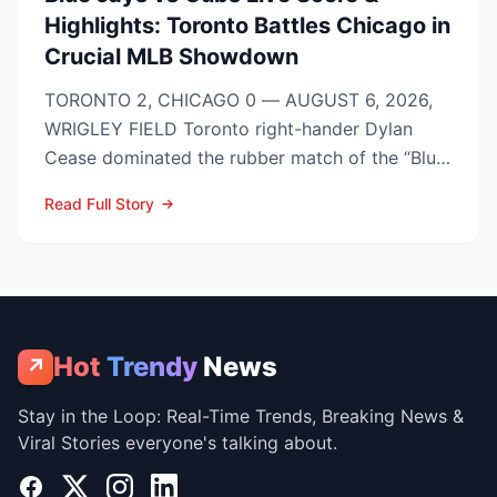
Highlights: Toronto Battles Chicago in
Crucial MLB Showdown
TORONTO 2, CHICAGO 0 — AUGUST 6, 2026,
WRIGLEY FIELD Toronto right-hander Dylan
Cease dominated the rubber match of the “Blue
Jays vs Cubs” season se...
Read Full Story
Hot
Trendy
News
↗
Stay in the Loop: Real-Time Trends, Breaking News &
Viral Stories everyone's talking about.
Facebook
X
Instagram
LinkedIn