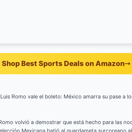
Shop Best Sports Deals on Amazon
 Luis Romo vale el boleto: México amarra su pase a l
o volvió a demostrar que está hecho para las noc
elección Mexicana batió al guardameta surcoreano al