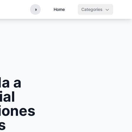
◑
Home
Categories
a a
ial
ciones
s