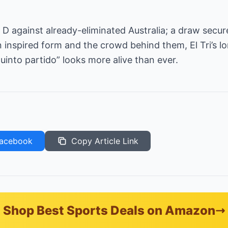
 against already-eliminated Australia; a draw secur
 inspired form and the crowd behind them, El Tri’s 
uinto partido” looks more alive than ever.
acebook
Copy Article Link
Shop Best Sports Deals on Amazon