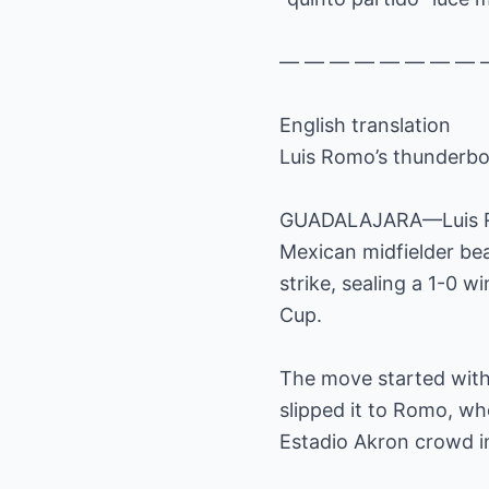
— — — — — — — — 
English translation
Luis Romo’s thunderbol
GUADALAJARA—Luis Rom
Mexican midfielder bea
strike, sealing a 1-0 w
Cup.
The move started with 
slipped it to Romo, w
Estadio Akron crowd i