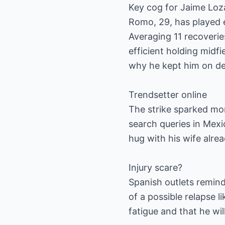
Key cog for Jaime Lo
Romo, 29, has played e
Averaging 11 recoveri
efficient holding midf
why he kept him on des
Trendsetter online
The strike sparked mor
search queries in Mexic
hug with his wife alrea
Injury scare?
Spanish outlets remin
of a possible relapse l
fatigue and that he wil