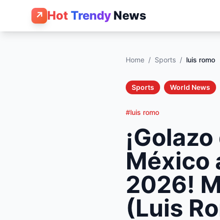
Hot
Trendy
News
↗
Home
/
Sports
/
luis romo
Sports
World News
#luis romo
¡Golazo
México 
2026! Mi
(Luis R