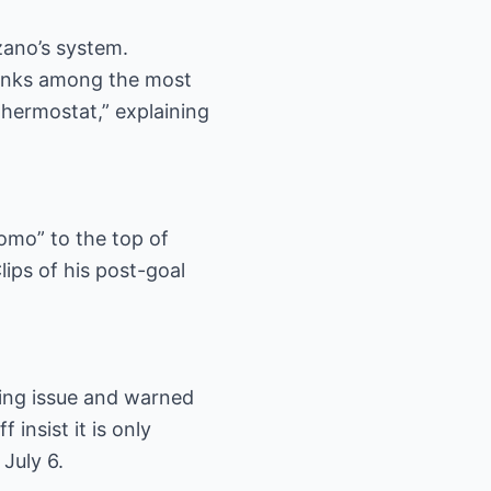
zano’s system.
ranks among the most
thermostat,” explaining
omo” to the top of
lips of his post-goal
ing issue and warned
 insist it is only
July 6.