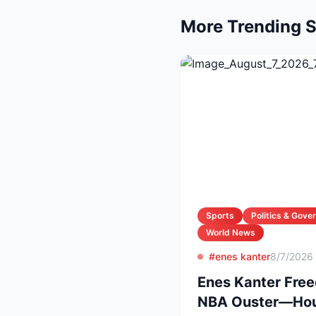
More Trending S
Sports
Politics & Gov
World News
#enes kanter
8/7/2026
Enes Kanter Free
NBA Ouster—Hou