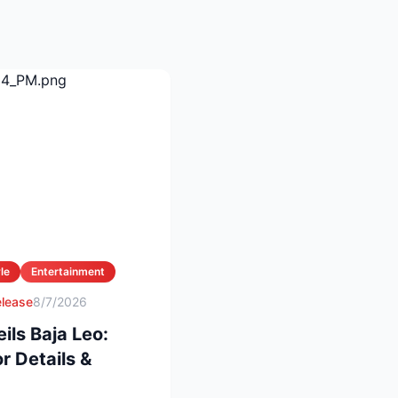
le
Entertainment
elease
8/7/2026
ls Baja Leo:
r Details &