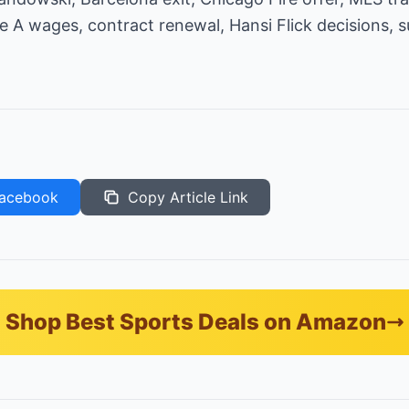
rie A wages, contract renewal, Hansi Flick decisions,
acebook
Copy Article Link
Shop Best Sports Deals on Amazon