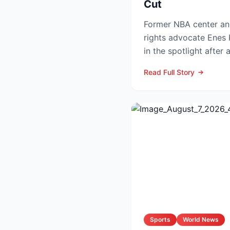
Cut
Former NBA center a
rights advocate Enes
in the spotlight after 
grabbing announcemen
Read Full Story
Sports
World News