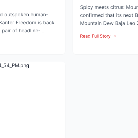
Spicy meets citrus: Mou
nd outspoken human-
confirmed that its next B
 Kanter Freedom is back
Mountain Dew Baja Leo Z
a pair of headline-
exclusively through TikT..
Read Full Story
ts tha...