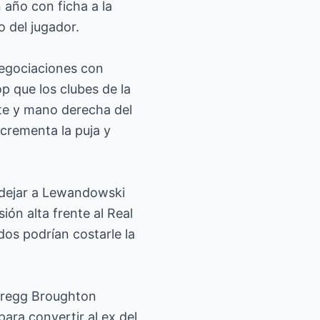
 año con ficha a la
o del jugador.
negociaciones con
p que los clubes de la
nte y mano derecha del
ncrementa la puja y
ó dejar a Lewandowski
ión alta frente al Real
dos podrían costarle la
 Gregg Broughton
ara convertir al ex del