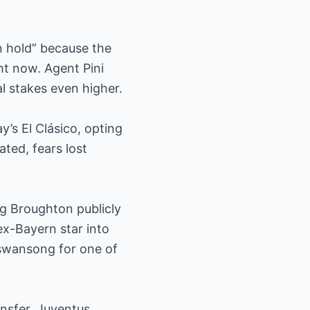
n hold” because the
ht now. Agent Pini
al stakes even higher.
y’s El Clásico, opting
ted, fears lost
gg Broughton publicly
ex-Bayern star into
swansong for one of
nsfer, Juventus