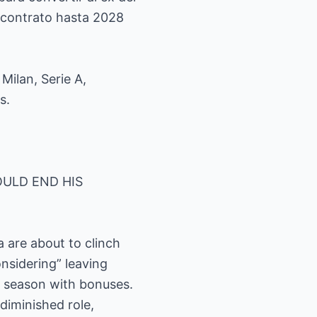
n contrato hasta 2028
ilan, Serie A,
s.
ULD END HIS
a are about to clinch
onsidering” leaving
er season with bonuses.
diminished role,