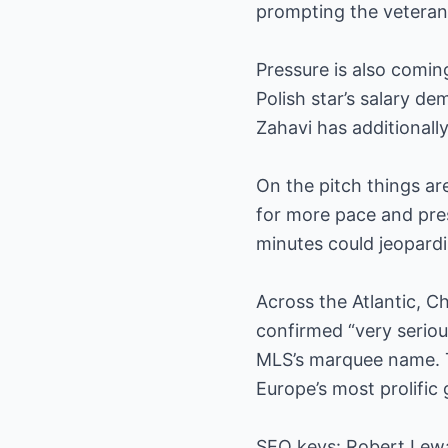
prompting the veteran 
Pressure is also comin
Polish star’s salary d
Zahavi has additionally
On the pitch things ar
for more pace and pres
minutes could jeopardi
Across the Atlantic, C
confirmed “very seriou
MLS’s marquee name. T
Europe’s most prolific 
SEO keys: Robert Lewa