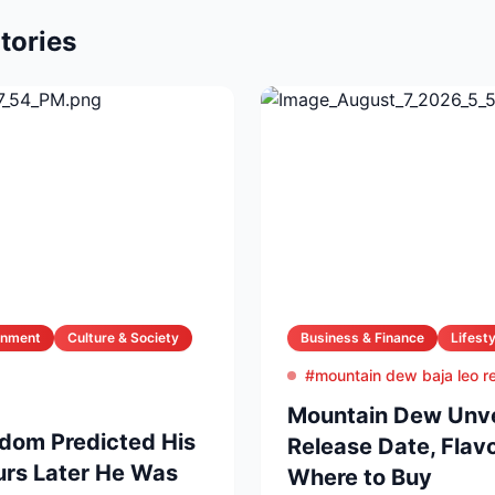
tories
ernment
Culture & Society
Business & Finance
Lifesty
#mountain dew baja leo r
Mountain Dew Unvei
dom Predicted His
Release Date, Flavo
rs Later He Was
Where to Buy