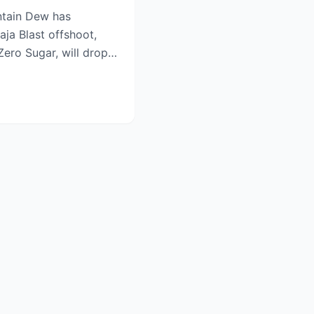
ntain Dew has
aja Blast offshoot,
ero Sugar, will drop
.