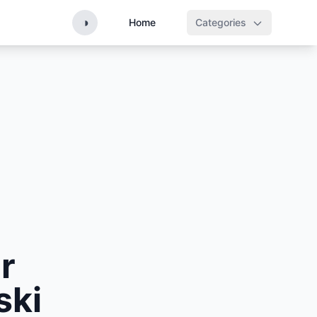
◑
Home
Categories
r
ski