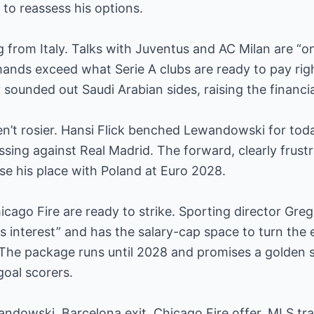
to reassess his options.
g from Italy. Talks with Juventus and AC Milan are “o
emands exceed what Serie A clubs are ready to pay rig
 sounded out Saudi Arabian sides, raising the financi
en’t rosier. Hansi Flick benched Lewandowski for toda
sing against Real Madrid. The forward, clearly frustra
se his place with Poland at Euro 2028.
hicago Fire are ready to strike. Sporting director Gre
s interest” and has the salary-cap space to turn the 
he package runs until 2028 and promises a golden 
goal scorers.
ndowski, Barcelona exit, Chicago Fire offer, MLS tra