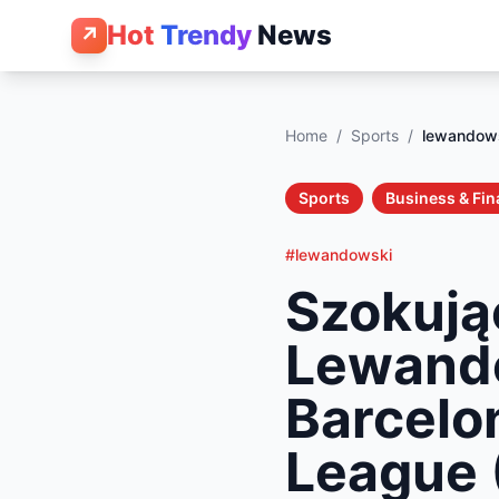
Hot
Trendy
News
↗
Home
/
Sports
/
lewandow
Sports
Business & Fi
#lewandowski
Szokują
Lewand
Barcelo
League 