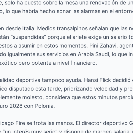
e, solo ha puesto sobre la mesa una renovación de un
o, lo que habría hecho sonar las alarmas en el entorn
én desde Italia. Medios transalpinos señalan que las 
tán “suspendidas” porque el ariete exige un salario to
uestos a asumir en estos momentos. Pini Zahavi, age
ido igualmente sus servicios en Arabia Saudí, lo que i
ótico pero potente a nivel financiero.
ualidad deportiva tampoco ayuda. Hansi Flick decidi
sico disputado esta tarde, priorizando velocidad y pres
iblemente molesto, considera que estos minutos perdi
 Euro 2028 con Polonia.
cago Fire se frota las manos. El director deportivo
“un interés muy serio” y dispone de margen salarial p