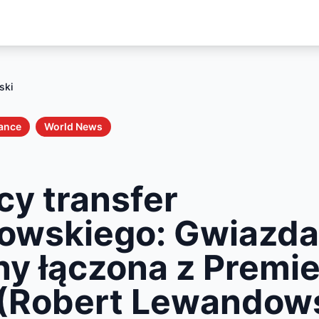
ski
nance
World News
cy transfer
owskiego: Gwiazda
ny łączona z Premie
(Robert Lewandow