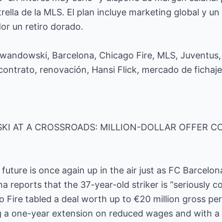
rella de la MLS. El plan incluye marketing global y u
dor un retiro dorado.
wandowski, Barcelona, Chicago Fire, MLS, Juventus, M
 contrato, renovación, Hansi Flick, mercado de fichaje
I AT A CROSSROADS: MILLION-DOLLAR OFFER CO
uture is once again up in the air just as FC Barcelon
a reports that the 37-year-old striker is “seriously c
o Fire tabled a deal worth up to €20 million gross p
g a one-year extension on reduced wages and with a 