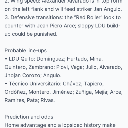
2. Wing speed: Alexander Alvarado is in top form
on the left flank and will feed striker Jan Angulo.
3. Defensive transitions: the “Red Roller” look to
counter with Jean Piero Arce; sloppy LDU build-
up could be punished.
Probable line-ups
• LDU Quito: Domínguez; Hurtado, Mina,
Quintero, Zambrano; Piovi, Vega; Julio, Alvarado,
Jhojan Corozo; Angulo.
• Técnico Universitario: Chávez; Tapiero,
Ordóñez, Montero, Jiménez; Zuñiga, Mejía; Arce,
Ramires, Pata; Rivas.
Prediction and odds
Home advantage and a lopsided history make