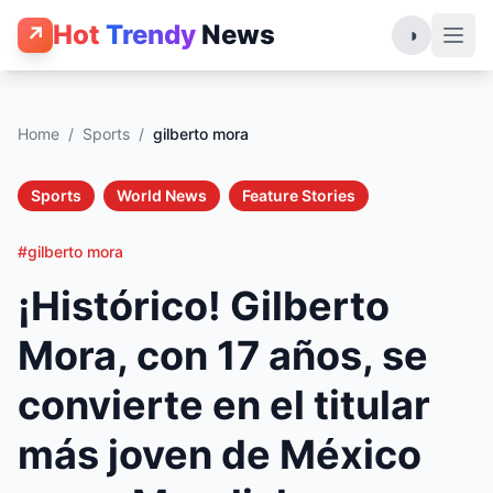
Hot
Trendy
News
↗
◑
Home
/
Sports
/
gilberto mora
Sports
World News
Feature Stories
#gilberto mora
¡Histórico! Gilberto
Mora, con 17 años, se
convierte en el titular
más joven de México