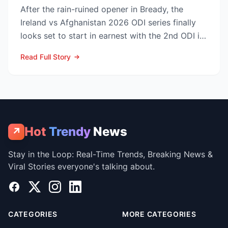
After the rain-ruined opener in Bready, the
Ireland vs Afghanistan 2026 ODI series finally
looks set to start in earnest with the 2nd ODI in
Belfast o...
Read Full Story
Hot
Trendy
News
↗
Stay in the Loop: Real-Time Trends, Breaking News &
Viral Stories everyone's talking about.
Facebook
X
Instagram
LinkedIn
CATEGORIES
MORE CATEGORIES