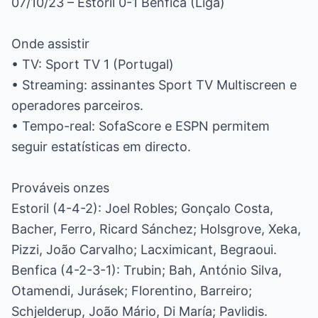
07/10/23 – Estoril 0-1 Benfica (Liga)
Onde assistir
• TV: Sport TV 1 (Portugal)
• Streaming: assinantes Sport TV Multiscreen e
operadores parceiros.
• Tempo-real: SofaScore e ESPN permitem
seguir estatísticas em directo.
Prováveis onzes
Estoril (4-4-2): Joel Robles; Gonçalo Costa,
Bacher, Ferro, Ricard Sánchez; Holsgrove, Xeka,
Pizzi, João Carvalho; Lacximicant, Begraoui.
Benfica (4-2-3-1): Trubin; Bah, António Silva,
Otamendi, Jurásek; Florentino, Barreiro;
Schjelderup, João Mário, Di María; Pavlidis.