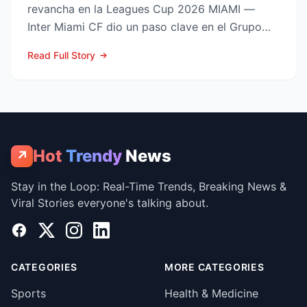
revancha en la Leagues Cup 2026 MIAMI —
Inter Miami CF dio un paso clave en el Grupo
Sur de la Leagues Cup...
Read Full Story
Hot
Trendy
News
↗
Stay in the Loop: Real-Time Trends, Breaking News &
Viral Stories everyone's talking about.
Facebook
X
Instagram
LinkedIn
CATEGORIES
MORE CATEGORIES
Sports
Health & Medicine