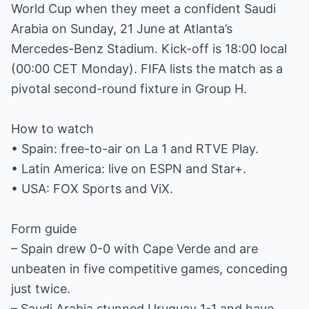
World Cup when they meet a confident Saudi
Arabia on Sunday, 21 June at Atlanta’s
Mercedes-Benz Stadium. Kick-off is 18:00 local
(00:00 CET Monday). FIFA lists the match as a
pivotal second-round fixture in Group H.
How to watch
• Spain: free-to-air on La 1 and RTVE Play.
• Latin America: live on ESPN and Star+.
• USA: FOX Sports and ViX.
Form guide
– Spain drew 0-0 with Cape Verde and are
unbeaten in five competitive games, conceding
just twice.
– Saudi Arabia stunned Uruguay 1-1 and have