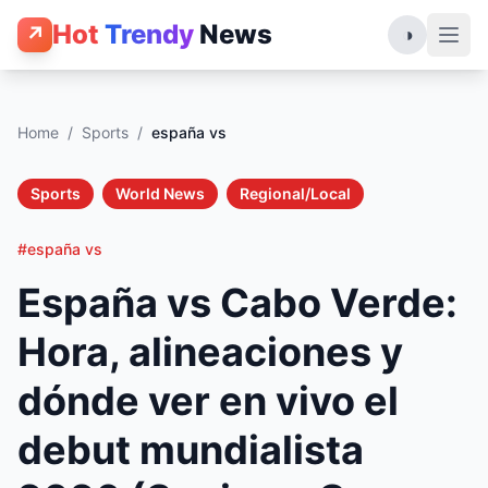
Hot
Trendy
News
↗
◑
Home
/
Sports
/
españa vs
Sports
World News
Regional/Local
#españa vs
España vs Cabo Verde:
Hora, alineaciones y
dónde ver en vivo el
debut mundialista