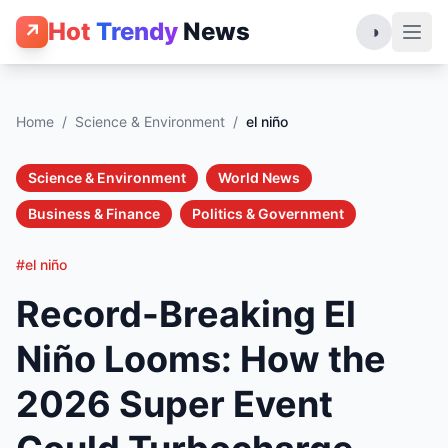
Hot
Trendy
News
↗
◑
Home
/
Science & Environment
/
el niño
Science & Environment
World News
Business & Finance
Politics & Government
#el niño
Record-Breaking El
Niño Looms: How the
2026 Super Event