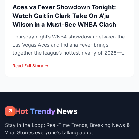
Aces vs Fever Showdown Tonight:
Watch Caitlin Clark Take On A'ja
Wilson in a Must-See WNBA Clash
Thursday night’s WNBA showdown between the
Las Vegas Aces and Indiana Fever brings
together the league’s hottest rivalry of 2026—
and the stakes keep r...
Read Full Story
Hot
Trendy
News
↗
Stay in the Loop: Real-Time Trends, Breaking News &
Viral Stories everyone's talking about.