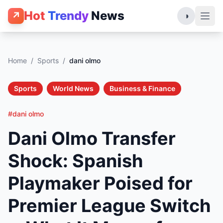
Hot
Trendy
News
↗
◑
Home
/
Sports
/
dani olmo
Sports
World News
Business & Finance
#dani olmo
Dani Olmo Transfer
Shock: Spanish
Playmaker Poised for
Premier League Switch