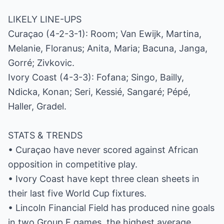
LIKELY LINE-UPS
Curaçao (4-2-3-1): Room; Van Ewijk, Martina,
Melanie, Floranus; Anita, Maria; Bacuna, Janga,
Gorré; Zivkovic.
Ivory Coast (4-3-3): Fofana; Singo, Bailly,
Ndicka, Konan; Seri, Kessié, Sangaré; Pépé,
Haller, Gradel.
STATS & TRENDS
• Curaçao have never scored against African
opposition in competitive play.
• Ivory Coast have kept three clean sheets in
their last five World Cup fixtures.
• Lincoln Financial Field has produced nine goals
in two Group E games, the highest average