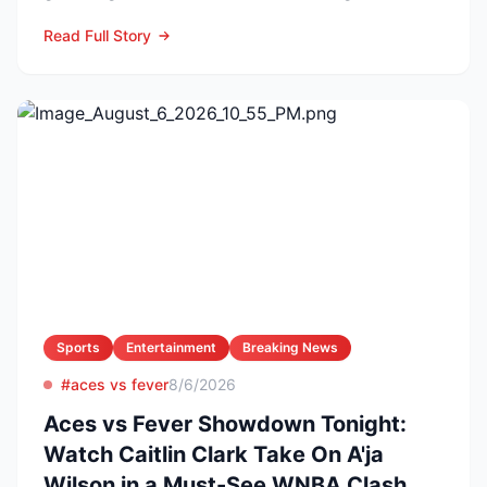
reason. The former Yellow...
Read Full Story
Sports
Entertainment
Breaking News
#aces vs fever
8/6/2026
Aces vs Fever Showdown Tonight:
Watch Caitlin Clark Take On A'ja
Wilson in a Must-See WNBA Clash