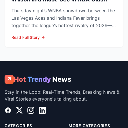
Thursday night’s WNBA showdown between the
Las Vegas Aces and Indiana Fever brings
together the league’s hottest rivalry of 2026—
and the stakes keep r...
Read Full Story
Hot
Trendy
News
↗
Stay in the Loop: Real-Time Trends, Breaking News &
Viral Stories everyone's talking about.
Facebook
X
Instagram
LinkedIn
CATEGORIES
MORE CATEGORIES