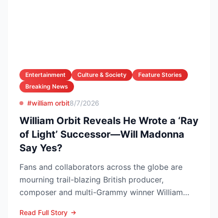
Entertainment
Culture & Society
Feature Stories
Breaking News
#william orbit
8/7/2026
William Orbit Reveals He Wrote a ‘Ray
of Light’ Successor—Will Madonna
Say Yes?
Fans and collaborators across the globe are
mourning trail-blazing British producer,
composer and multi-Grammy winner William
Orbit, who died at his L...
Read Full Story