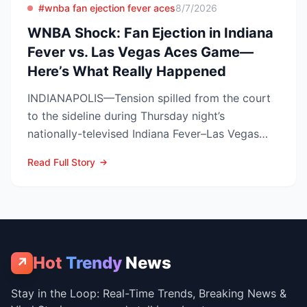
#wnba fan ejection fever aces
8/7/2026
WNBA Shock: Fan Ejection in Indiana
Fever vs. Las Vegas Aces Game—
Here’s What Really Happened
INDIANAPOLIS—Tension spilled from the court
to the sideline during Thursday night’s
nationally-televised Indiana Fever–Las Vegas
Aces showdown, as two...
Read Full Story
Hot
Trendy
News
↗
Stay in the Loop: Real-Time Trends, Breaking News &