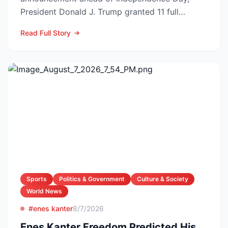
President Donald J. Trump granted 11 full
pardons, wiping federa...
Read Full Story
Sports
Politics & Government
Culture & Society
World News
#enes kanter
8/7/2026
Enes Kanter Freedom Predicted His