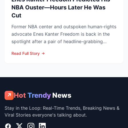
NBA Ouster—Hours Later He Was
Cut
Former NBA center and outspoken human-rights
advocate Enes Kanter Freedom is back in the
spotlight after a pair of headline-grabbing
announcements tha...
Read Full Story
Hot
Trendy
News
↗
Stay in the Loop: Real-Time Trends, Breaking News &
Viral Stories everyone's talking about.
Facebook
X
Instagram
LinkedIn