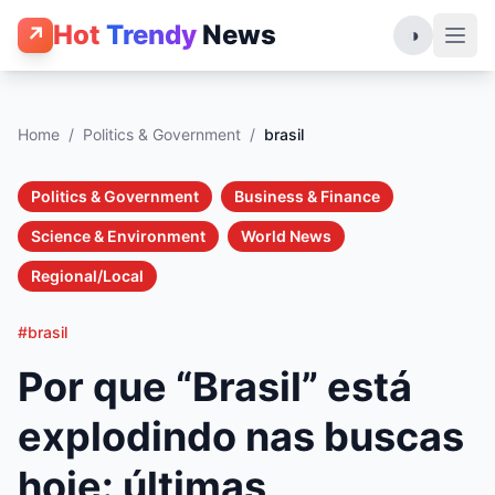
Hot
Trendy
News
↗
◑
Home
/
Politics & Government
/
brasil
Politics & Government
Business & Finance
Science & Environment
World News
Regional/Local
#brasil
Por que “Brasil” está
explodindo nas buscas
hoje: últimas