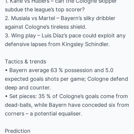
1. Kane vs Hübers – can the Cologne skipper
subdue the league’s top scorer?
2. Musiala vs Martel – Bayern’s silky dribbler
against Cologne’s tireless shield.
3. Wing play – Luis Díaz’s pace could exploit any
defensive lapses from Kingsley Schindler.
Tactics & trends
• Bayern average 63 % possession and 5.0
expected goals shots per game; Cologne defend
deep and counter.
• Set pieces: 35 % of Cologne’s goals come from
dead-balls, while Bayern have conceded six from
corners – a potential equaliser.
Prediction