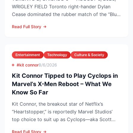
WRIGLEY FIELD Toronto right-hander Dylan
Cease dominated the rubber match of the “Blue
Jays vs Cubs” season se...
Read Full Story
Entertainment
Technology
Culture & Society
#kit connor
8/6/2026
Kit Connor Tipped to Play Cyclops in
Marvel’s X-Men Reboot – What We
Know So Far
Kit Connor, the breakout star of Netflix’s
“Heartstopper,” is reportedly Marvel Studios’
top choice to suit up as Cyclops—aka Scott
Summers—in the lon...
Read Full Story