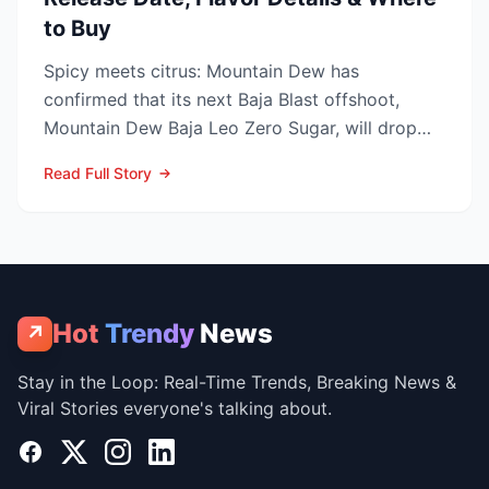
to Buy
Spicy meets citrus: Mountain Dew has
confirmed that its next Baja Blast offshoot,
Mountain Dew Baja Leo Zero Sugar, will drop
exclusively through TikT...
Read Full Story
Hot
Trendy
News
↗
Stay in the Loop: Real-Time Trends, Breaking News &
Viral Stories everyone's talking about.
Facebook
X
Instagram
LinkedIn