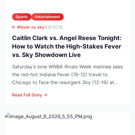
Sports
Entertainment
#fever vs sky
8/8/2026
Caitlin Clark vs. Angel Reese Tonight:
How to Watch the High-Stakes Fever
vs. Sky Showdown Live
Saturday’s lone WNBA Rivals Week matinee sees
the red-hot Indiana Fever (19-12) travel to
Chicago to face the resurgent Sky (12-19) at
3:00 p.m. ET on...
Read Full Story