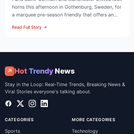
horns this afternoon in Gothenburg, Sweden, for
a marquee pre-season friendly that offers an
early gaug...
Read Full Story
Hot
Trendy
News
↗
Stay in the Loop: Real-Time Trends, Breaking News &
Viral Stories everyone's talking about.
Facebook
X
Instagram
LinkedIn
CATEGORIES
MORE CATEGORIES
Sports
Technology