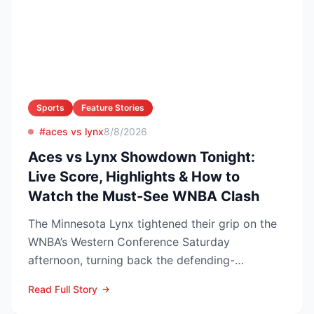
Sports
Feature Stories
#aces vs lynx
8/8/2026
Aces vs Lynx Showdown Tonight:
Live Score, Highlights & How to
Watch the Must-See WNBA Clash
The Minnesota Lynx tightened their grip on the
WNBA’s Western Conference Saturday
afternoon, turning back the defending-
champion Las Vegas Aces 76-62 ...
Read Full Story