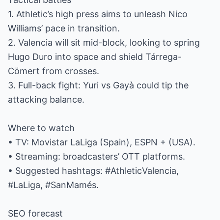
1. Athletic’s high press aims to unleash Nico
Williams’ pace in transition.
2. Valencia will sit mid-block, looking to spring
Hugo Duro into space and shield Tárrega-
Cömert from crosses.
3. Full-back fight: Yuri vs Gayà could tip the
attacking balance.
Where to watch
• TV: Movistar LaLiga (Spain), ESPN + (USA).
• Streaming: broadcasters’ OTT platforms.
• Suggested hashtags: #AthleticValencia,
#LaLiga, #SanMamés.
SEO forecast