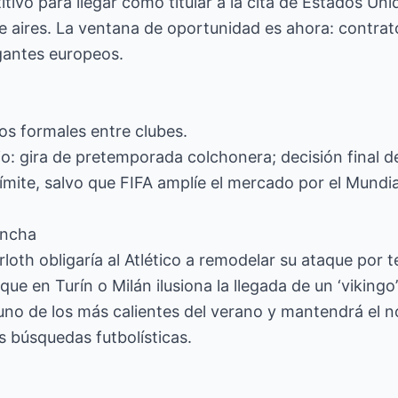
tivo para llegar como titular a la cita de Estados Uni
e aires. La ventana de oportunidad es ahora: contra
gantes europeos.
tos formales entre clubes.
io: gira de pretemporada colchonera; decisión final de
límite, salvo que FIFA amplíe el mercado por el Mundia
incha
rloth obligaría al Atlético a remodelar su ataque por 
ue en Turín o Milán ilusiona la llegada de un ‘vikingo’
uno de los más calientes del verano y mantendrá el 
as búsquedas futbolísticas.