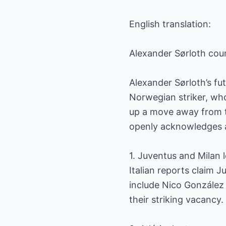
English translation:
Alexander Sørloth coun
Alexander Sørloth’s f
Norwegian striker, who
up a move away from th
openly acknowledges 
1. Juventus and Milan 
Italian reports claim 
include Nico González 
their striking vacancy.