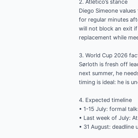
2. Atlético’s stance
Diego Simeone values t
for regular minutes aft
will not block an exit i
replacement while meet
3. World Cup 2026 fac
Sørloth is fresh off le
next summer, he needs 
timing is ideal: he is 
4. Expected timeline
• 1-15 July: formal tal
• Last week of July: At
• 31 August: deadline