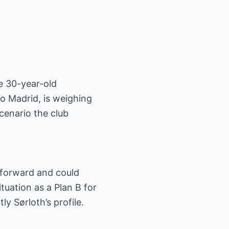
e 30-year-old
co Madrid, is weighing
cenario the club
 forward and could
tuation as a Plan B for
y Sørloth’s profile.