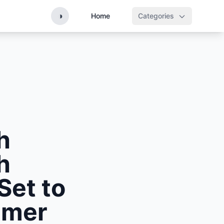
◑
Home
Categories
h
h
Set to
mmer