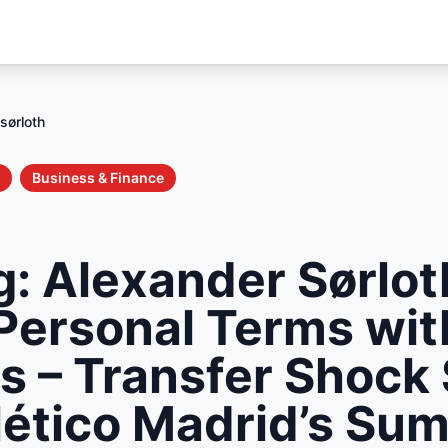
sørloth
Business & Finance
g: Alexander Sørlot
Personal Terms wit
s – Transfer Shock 
lético Madrid’s Su