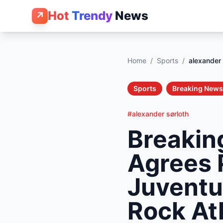
Hot
Trendy
News
↗
Home
/
Sports
/
alexander 
Sports
Breaking News
#alexander sørloth
Breakin
Agrees 
Juventu
Rock At