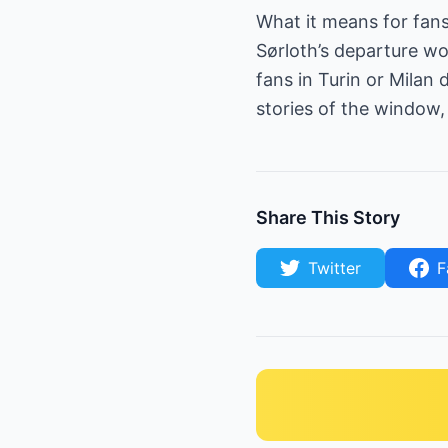
What it means for fan
Sørloth’s departure wou
fans in Turin or Milan 
stories of the window,
Share This Story
Twitter
F