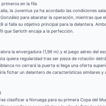
 primeros en la fila
talia, la Juventus ya ha acordado las condiciones sala
o González para abaratar la operación, mientras que e
B si falla su objetivo principal para la delantera. Am
rfil que Sørloth encaja a la perfección.
lora la envergadura (1,96 m) y el juego aéreo del e
sta quiera regularidad tras ser pieza de rotación detr
iblanca no cerrará la puerta si llega una oferta super
iría fichar un delantero de características similares 
6
tras clasificar a Noruega para su primera Copa del M