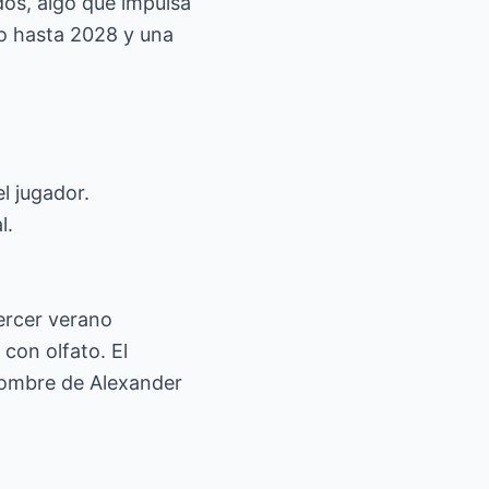
dos, algo que impulsa
to hasta 2028 y una
l jugador.
l.
tercer verano
 con olfato. El
nombre de Alexander