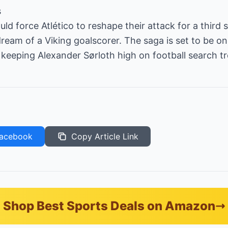
s
ld force Atlético to reshape their attack for a third
dream of a Viking goalscorer. The saga is set to be on
 keeping Alexander Sørloth high on football search t
acebook
Copy Article Link
Shop Best Sports Deals on Amazon