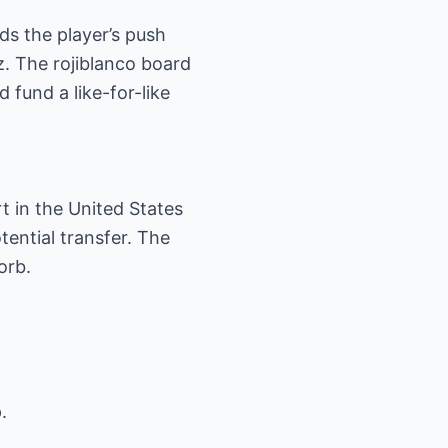
ds the player’s push
z. The rojiblanco board
d fund a like-for-like
rt in the United States
ential transfer. The
orb.
.