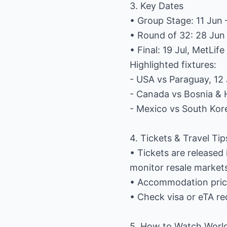
3. Key Dates
• Group Stage: 11 Jun 
• Round of 32: 28 Jun 
• Final: 19 Jul, MetLif
Highlighted fixtures:
- USA vs Paraguay, 12
- Canada vs Bosnia & 
- Mexico vs South Kore
4. Tickets & Travel Tip
• Tickets are released
monitor resale markets
• Accommodation prices
• Check visa or eTA r
5. How to Watch Worl