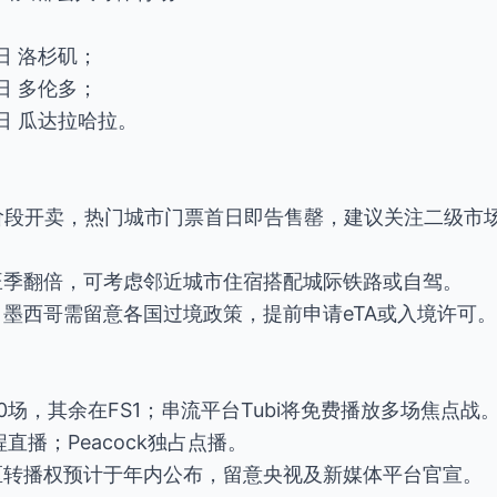
2日 洛杉矶；
2日 多伦多；
18日 瓜达拉哈拉。
台分阶段开卖，热门城市门票首日即告售罄，建议关注二级
旺季翻倍，可考虑邻近城市住宿搭配城际铁路或自驾。
、墨西哥需留意各国过境政策，提前申请eTA或入境许可。
70场，其余在FS1；串流平台Tubi将免费播放多场焦点战
全程直播；Peacock独占点播。
区转播权预计于年内公布，留意央视及新媒体平台官宣。