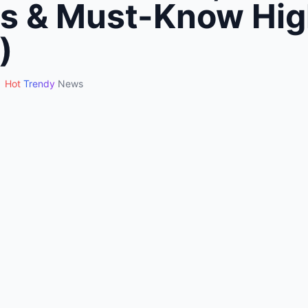
es & Must-Know Hig
)
Hot
Trendy
News