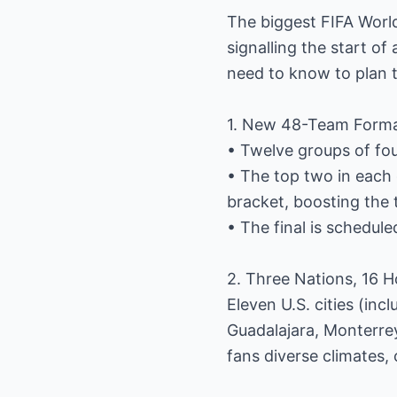
The biggest FIFA World
signalling the start o
need to know to plan t
1. New 48-Team Form
• Twelve groups of fou
• The top two in each
bracket, boosting the 
• The final is schedul
2. Three Nations, 16 H
Eleven U.S. cities (inc
Guadalajara, Monterre
fans diverse climates,