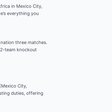
rica in Mexico City,
re’s everything you
 nation three matches.
 32-team knockout
(Mexico City,
ing duties, offering