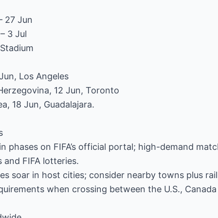
– 27 Jun
– 3 Jul
e Stadium
 Jun, Los Angeles
Herzegovina, 12 Jun, Toronto
a, 18 Jun, Guadalajara.
s
 in phases on FIFA’s official portal; high-demand matc
 and FIFA lotteries.
 soar in host cities; consider nearby towns plus rail 
equirements when crossing between the U.S., Canada
dwide