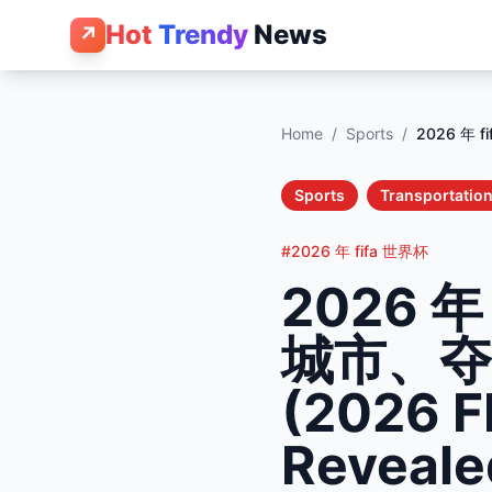
Hot
Trendy
News
↗
Home
/
Sports
/
2026 年 f
Sports
Transportatio
#2026 年 fifa 世界杯
2026 
城市、夺
(2026 F
Revealed