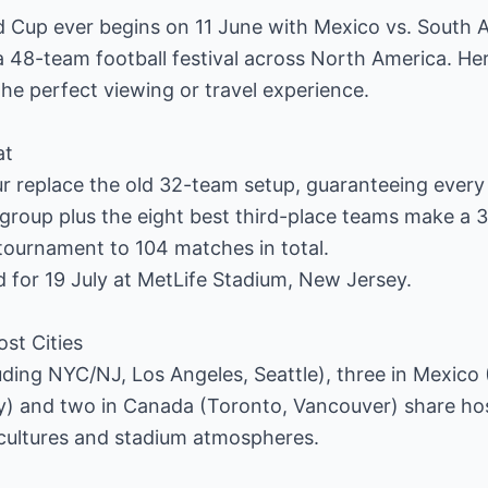
 Cup ever begins on 11 June with Mexico vs. South Af
f a 48-team football festival across North America. He
he perfect viewing or travel experience.
at
r replace the old 32-team setup, guaranteeing every
 group plus the eight best third-place teams make a
tournament to 104 matches in total.
ed for 19 July at MetLife Stadium, New Jersey.
ost Cities
luding NYC/NJ, Los Angeles, Seattle), three in Mexico 
y) and two in Canada (Toronto, Vancouver) share host
 cultures and stadium atmospheres.