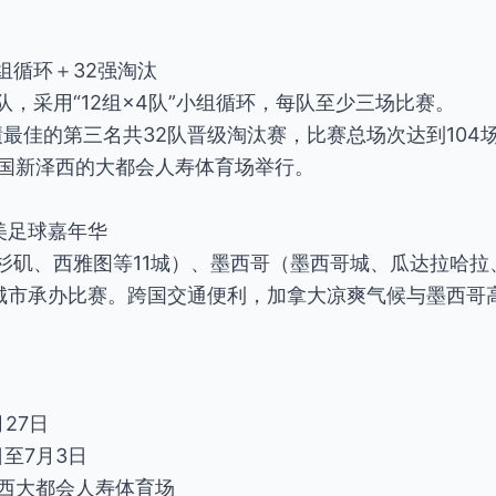
组循环＋32强淘汰
8队，采用“12组×4队”小组循环，每队至少三场比赛。
绩最佳的第三名共32队晋级淘汰赛，比赛总场次达到104
于美国新泽西的大都会人寿体育场举行。
美足球嘉年华
杉矶、西雅图等11城）、墨西哥（墨西哥城、瓜达拉哈
座城市承办比赛。跨国交通便利，加拿大凉爽气候与墨西哥
。
月27日
日至7月3日
泽西大都会人寿体育场